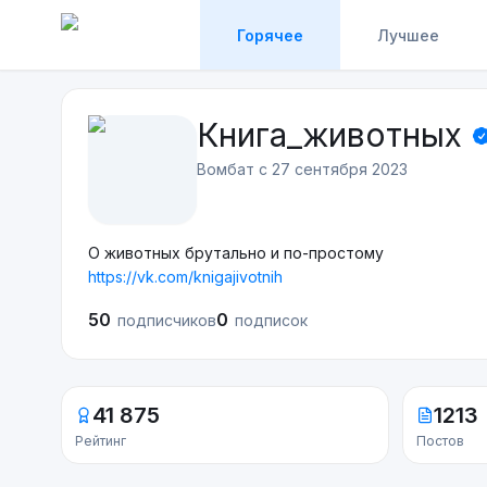
Горячее
Лучшее
Книга_животных
Вомбат с
27 сентября 2023
О животных брутально и по-простому
https://vk.com/knigajivotnih
50
0
подписчиков
подписок
41 875
1213
Рейтинг
Постов