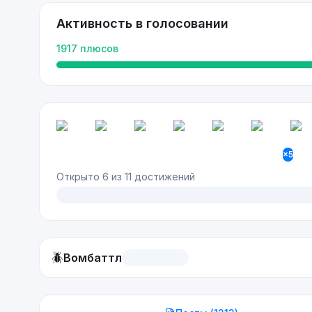
Активность в голосовании
1917
плюсов
×
5
Открыто
6
из
11
достижений
🪲
Вомбаттл