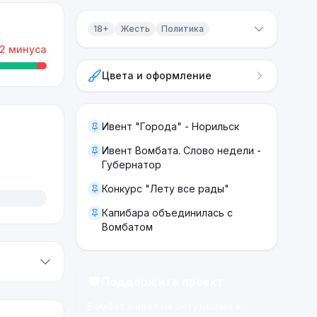
18+
Жесть
Политика
2
минуса
Контент 18+
Цвета и оформление
Жесть
Политика
Ивент "Города" - Норильск
Ивент Вомбата. Слово недели -
Губернатор
Конкурс "Лету все рады"
Капибара объединилась с
Вомбатом
Поддержите проект
Вомбат живёт на энтузиазме и