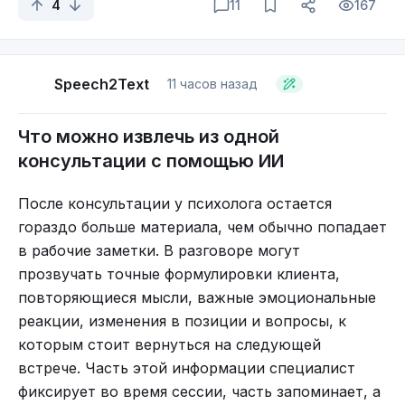
гарантий, что это закончится, нет: можно так и
4
11
167
прокряхтеть всю жизнь при нынешней медицине
лет восемьдесят-девяносто, будучи несчастным,
и с горестными воплями испустить дух. Так что
Speech2Text
11 часов назад
жизнь, конечно, трагична, потому что она
конечна, — но трагичность не отменяет
Что можно извлечь из одной
способности радоваться.
консультации с помощью ИИ
Каждая индивидуальная жизнь конечна, смерть
побеждает жизнь. Но жизнь как процесс
После консультации у психолога остается
побеждает смерть — она не останавливается.
гораздо больше материала, чем обычно попадает
Смерть — это просто такие серые всполохи в
в рабочие заметки. В разговоре могут
потоке жизни. И если помнить об этом, если
прозвучать точные формулировки клиента,
отринуть унылые размышления о том, что вот я
повторяющиеся мысли, важные эмоциональные
умру, и либо ничего не останется, либо что-то
реакции, изменения в позиции и вопросы, к
останется, но неизвестно что, — тогда
которым стоит вернуться на следующей
становится легче. Все эти мысли о собственной
встрече. Часть этой информации специалист
жизни никогда не бывают весёлыми. А вот если
фиксирует во время сессии, часть запоминает, а