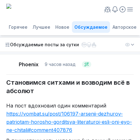
Горячее
Лучшее
Новое
Обсуждаемое
Авторское
Обсуждаемые посты
за сутки
18+
Phoenix
9 часов назад
Становимся ситхами и возводим всё в
абсолют
На пост вдохновил один комментарий
https://vombat.su/post/106197-arsenii-dezhurov-
patriotam-horosho-gorditsya-literaturoi-esli-oni-eyo-
ne-chitali#comment407876