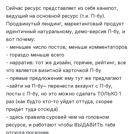
Всё дело в том, что наша жизнь — это сплошная
Сейчас ресурс представляет из себя ханипот,
череда пробуждений. Сначала лучезарное
ведущий на основной ресурс (т.е. П-бу).
младенчество, где-то три с половиной года:
Продвинутый лендинг, маркетинговый продукт
греки всё для нас посчитали, сколько какой
идентичный натуральному, демо-версия П-бу, и
возраст длится, чтобы жить было удобно —
вот почему:
ровно до семидесяти, дальше с арифметикой
- меньшее число постов, меньше комментаторов
уже не ладится. Судя по лицам младенцев, они
- гораздо меньше всего
всем довольны, кроме тех случаев, когда
- нарратив: тот же дизайн, горячее, рейтинг, всё
омерзительно орут, — но тогда им в лицо никто
что является визитной карточкой П-бу
и не смотрит. Потом наступает детство: ты
- прямые предложения: ему тут же предлагают
только научился добиваться того, чего можно
~зайти на П-бу~ перенести аккаунт с П-бу,
добиться в детстве, стать самым сильным и
посты с П-бу, но это можно сделать ТОЛЬКО 1
самым умным — и вдруг понимаешь, что
раз (как будто кто-то уйдет оттуда, скорее
началось отрочество. Опять пробуждение, опять
придёт туда отсюда)
мир не тот, опять ты маленький, тебя все
- здесь правила суровей чем на головном
обижают. Только освоился в отрочестве — хлоп,
ресурсе, и работают чтобы ВЫДАВИТЬ тебя
началась юность. Освоился в юности — началась
отсюда поскорее