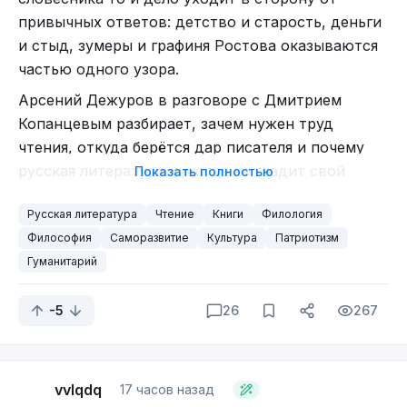
привычных ответов: детство и старость, деньги
и стыд, зумеры и графиня Ростова оказываются
частью одного узора.
Арсений Дежуров в разговоре с Дмитрием
Копанцевым разбирает, зачем нужен труд
чтения, откуда берётся дар писателя и почему
русская литература никогда не гладит свой
Показать полностью
народ по головке — а в конце называет три
Русская литература
Чтение
Книги
Филология
книги, с которых можно начать.
Философия
Саморазвитие
Культура
Патриотизм
Расшифровка подготовлена с помощью
Гуманитарий
Speech2Text
.
Источник
видео.
Дмитрий Копанцев: Арсений, вы филолог.
-5
26
267
Спасибо, что нашли время поговорить. Жизнь
человека — она ведь и комичная, и трагичная
одновременно. Если говорить о судьбе человека,
vvlqdq
17 часов назад
какая она в вашей оптике? Как она