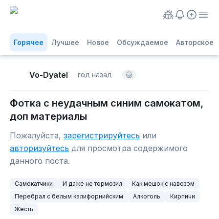
Горячее
Лучшее
Новое
Обсуждаемое
Авторское
Vo-Dyatel
год назад
Фотка с неудачным синим самокатом,
доп материалы
Пожалуйста,
зарегистрируйтесь
или
авторизуйтесь
для просмотра содержимого
данного поста.
Самокатчики
И даже не тормозил
Как мешок с навозом
Перебрал с белым калифорнийским
Алкоголь
Кирпичи
Жесть