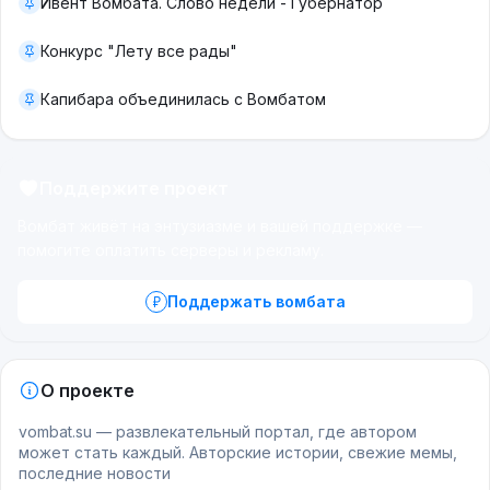
Ивент Вомбата. Слово недели - Губернатор
Конкурс "Лету все рады"
Капибара объединилась с Вомбатом
Поддержите проект
Вомбат живёт на энтузиазме и вашей поддержке —
помогите оплатить серверы и рекламу.
Поддержать вомбата
О проекте
vombat.su — развлекательный портал, где автором
может стать каждый. Авторские истории, свежие мемы,
последние новости