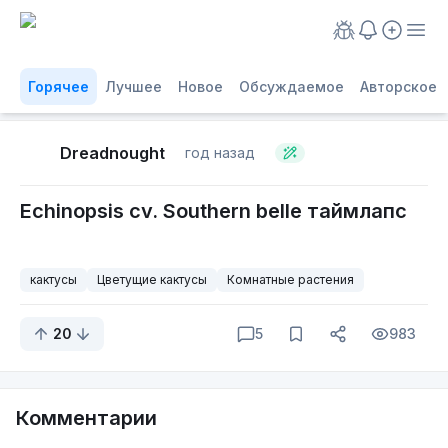
Горячее
Лучшее
Новое
Обсуждаемое
Авторское
Dreadnought
год назад
Echinopsis cv. Southern belle таймлапс
кактусы
Цветущие кактусы
Комнатные растения
20
5
983
Комментарии