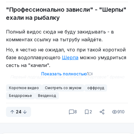
"Профессионально зависли" - "Шерпы"
ехали на рыбалку
Полный видос сюда не буду закидывать - в
комментах ссылку на тытрубу найдёте.
Но, я честно не ожидал, что при такой короткой
базе водоплавующего
Шерпа
можно умудриться
сесть на "качели".
Показать полностью
1
Первый подгадил второму сломав "стартовое" бревно
Короткое видео
Смотреть со звуком
оффроуд
Бездорожье
Вездеход
24
8
2
910