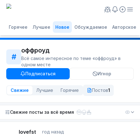
Горячее
Лучшее
Новое
Обсуждаемое
Авторское
оффроуд
#
Всё самое интересное по теме «
оффроуд
» в
одном месте
Подписаться
Игнор
Свежие
Лучшие
Горячие
Постов
1
Свежие посты
за всё время
18+
lovefst
год назад