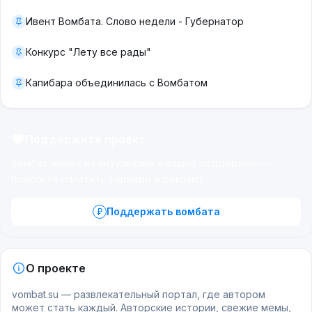
Ивент Вомбата. Слово недели - Губернатор
Конкурс "Лету все рады"
Капибара объединилась с Вомбатом
Поддержите проект
Вомбат живёт на энтузиазме и вашей поддержке —
помогите оплатить серверы и рекламу.
Поддержать вомбата
О проекте
vombat.su — развлекательный портал, где автором
может стать каждый. Авторские истории, свежие мемы,