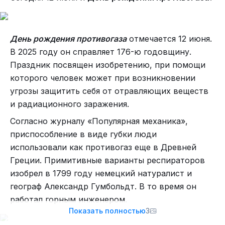
ограничениями в гонке вооружений, ядерных
в первую очередь. Он прямо-таки заклинает
руководителей Вашингтона продолжать
День рождения противогаза
отмечается 12 июня.
их милитаристский курс, курс на конфронтацию
В 2025 году он справляет 176-ю годовщину.
с Советским Союзом, на военное
Праздник посвящен изобретению, при помощи
превосходство, доказывая, что Соединённые
которого человек может при возникновении
Штаты, НАТО не должны ослаблять гонку
угрозы защитить себя от отравляющих веществ
вооружений как минимум ещё 10−15 лет.
и радиационного заражения.
Это может показаться неправдоподобным,
Согласно журналу «Популярная механика»,
но нижеследующее написано чёрным по белому.
приспособление в виде губки люди
Сахаров умоляет тех, к кому он обращается,
использовали как противогаз еще в Древней
«не полагаться на благоразумие противника».
Греции. Примитивные варианты респираторов
Кто же этот «противник»? Советский Союз,
изобрел в 1799 году немецкий натуралист и
страна, в которой он живёт. Он предупреждает
географ Александр Гумбольдт. В то время он
хозяев Америки: не верьте миролюбию
работал горным инженером.
социалистических государств. Открыто,
Показать полностью
3
не стесняясь, Сахаров одобряет планы США