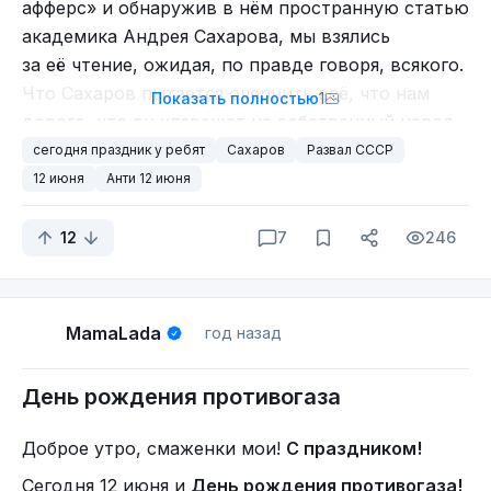
афферс» и обнаружив в нём пространную статью
академика Андрея Сахарова, мы взялись
за её чтение, ожидая, по правде говоря, всякого.
Что Сахаров пытается очернить всё, что нам
Показать полностью
1
дорого, что он клевещет на собственный народ,
выставляя его перед внешним миром эдакой
сегодня праздник у ребят
Сахаров
Развал СССР
безликой массой, даже и не приблизившейся
12 июня
Анти 12 июня
к высотам цивилизованной жизни, мы хорошо
знали.
12
7
246
Сахаровское творение в «Форин афферс» нас
тем не менее поразило. Как бы вступив
в полемику с американским профессором
MamaLada
год назад
из Стэнфордского университета С. Дреллом,
который высказывается в пользу замораживания
День рождения противогаза
существующих ядерных арсеналов СССР и США,
Сахаров призывает США, Запад ни при каких
Доброе утро, смаженки мои!
С праздником!
обстоятельствах не соглашаться с какими-либо
Сегодня 12 июня и
День рождения противогаза!