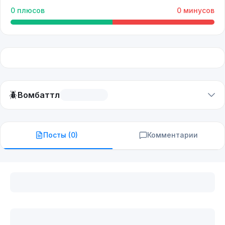
0
плюсов
0
минусов
🪲
Вомбаттл
Посты (
0
)
Комментарии