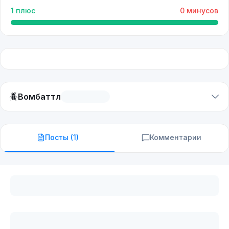
1
плюс
0
минусов
🪲
Вомбаттл
Посты (
1
)
Комментарии