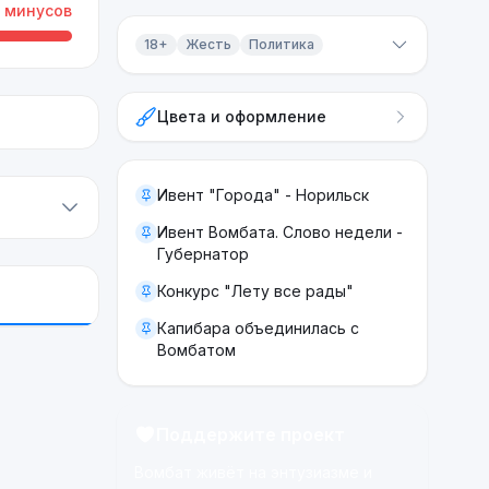
минусов
18+
Жесть
Политика
Контент 18+
Цвета и оформление
Жесть
Политика
Ивент "Города" - Норильск
Ивент Вомбата. Слово недели -
Губернатор
Конкурс "Лету все рады"
Капибара объединилась с
Вомбатом
Поддержите проект
Вомбат живёт на энтузиазме и