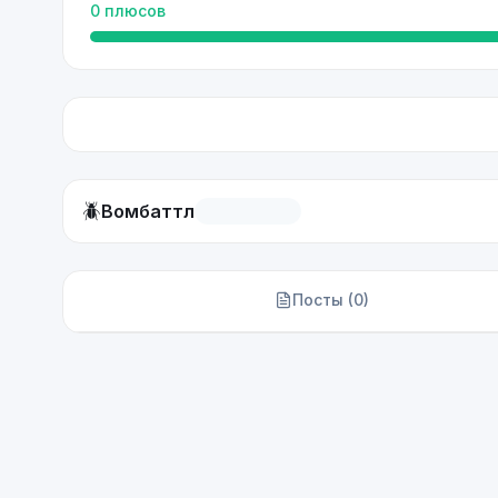
0
плюсов
🪲
Вомбаттл
Посты (
0
)