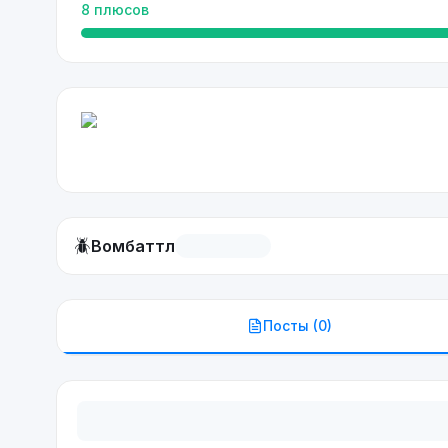
8
плюсов
🪲
Вомбаттл
Посты (
0
)