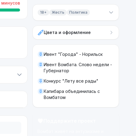
минусов
18+
Жесть
Политика
Контент 18+
Цвета и оформление
Жесть
Политика
Ивент "Города" - Норильск
Ивент Вомбата. Слово недели -
Губернатор
Конкурс "Лету все рады"
Капибара объединилась с
Вомбатом
Поддержите проект
Вомбат живёт на энтузиазме и