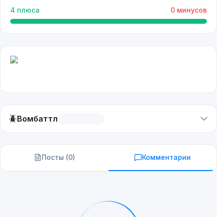
4
плюса
0
минусов
🪲
Вомбаттл
Посты (
0
)
Комментарии