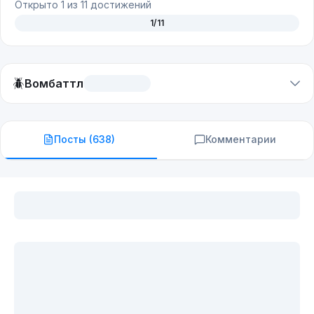
Открыто
1
из
11
достижений
1
/
11
🪲
Вомбаттл
Посты (
638
)
Комментарии