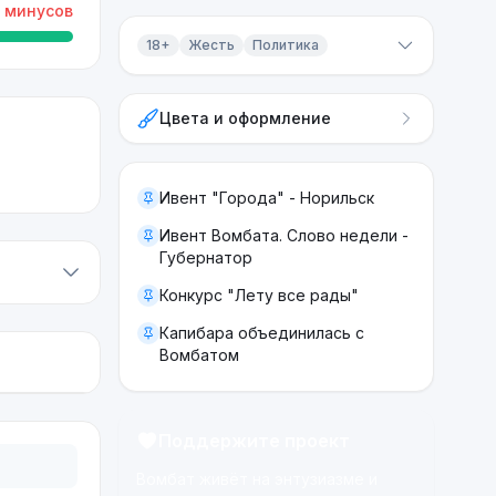
минусов
18+
Жесть
Политика
Контент 18+
Цвета и оформление
Жесть
Политика
Ивент "Города" - Норильск
Ивент Вомбата. Слово недели -
Губернатор
Конкурс "Лету все рады"
Капибара объединилась с
Вомбатом
Поддержите проект
Вомбат живёт на энтузиазме и