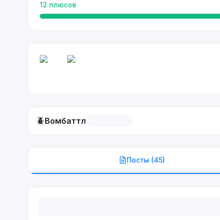
12
плюсов
🪲
Вомбаттл
Посты (
45
)