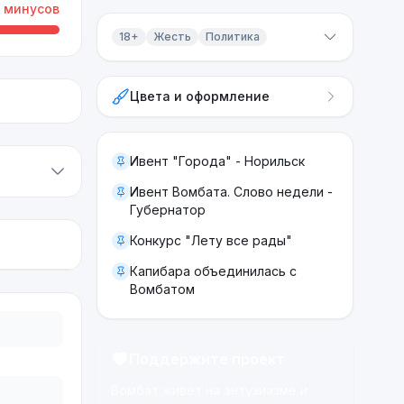
минусов
18+
Жесть
Политика
Контент 18+
Цвета и оформление
Жесть
Политика
Ивент "Города" - Норильск
Ивент Вомбата. Слово недели -
Губернатор
Конкурс "Лету все рады"
Капибара объединилась с
Вомбатом
Поддержите проект
Вомбат живёт на энтузиазме и