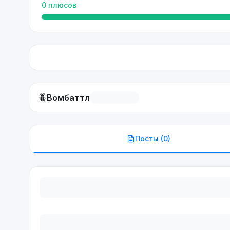
0
плюсов
🪲
Вомбаттл
Посты (
0
)