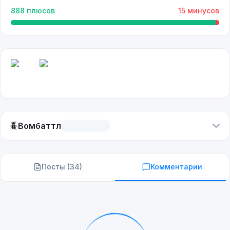
888
плюсов
15
минусов
🪲
Вомбаттл
Посты (
34
)
Комментарии