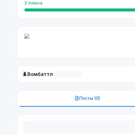
2
плюса
🪲
Вомбаттл
Посты (
0
)