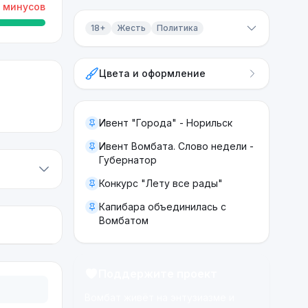
минусов
18+
Жесть
Политика
Контент 18+
Цвета и оформление
Жесть
Политика
Ивент "Города" - Норильск
Ивент Вомбата. Слово недели -
Губернатор
Конкурс "Лету все рады"
Капибара объединилась с
Вомбатом
Поддержите проект
Вомбат живёт на энтузиазме и