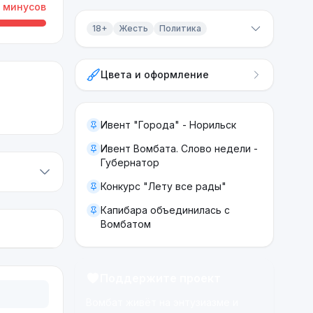
минусов
18+
Жесть
Политика
Контент 18+
Цвета и оформление
Жесть
Политика
Ивент "Города" - Норильск
Ивент Вомбата. Слово недели -
Губернатор
Конкурс "Лету все рады"
Капибара объединилась с
Вомбатом
Поддержите проект
Вомбат живёт на энтузиазме и