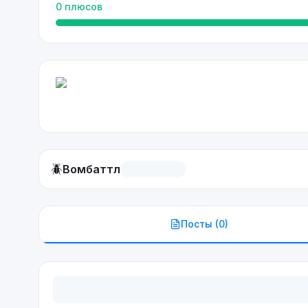
0
плюсов
🪲
Вомбаттл
Посты (
0
)