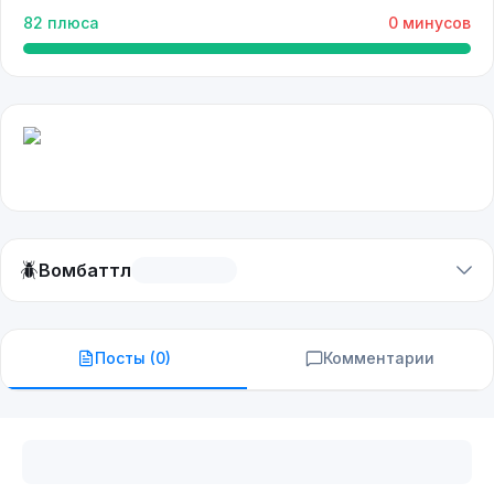
82
плюса
0
минусов
🪲
Вомбаттл
Посты (
0
)
Комментарии