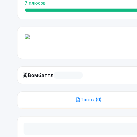
7
плюсов
🪲
Вомбаттл
Посты (
0
)