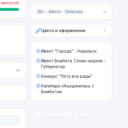
минусов
18+
Жесть
Политика
Контент 18+
Цвета и оформление
Жесть
Политика
Ивент "Города" - Норильск
Ивент Вомбата. Слово недели -
Губернатор
Конкурс "Лету все рады"
Капибара объединилась с
Вомбатом
Поддержите проект
Вомбат живёт на энтузиазме и