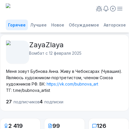
Горячее
Лучшее
Новое
Обсуждаемое
Авторское
ZayaZlaya
Вомбат с
12 февраля 2025
Меня зовут Бу́бнова Анна. Живу в Чебоксарах (Чувашия).
Являюсь художником-портретистом, членом Союза
художников РФ. ВК:
https://vk.com/bubnova_art
ТГ: t.me/bubnova_artist
27
4
подписчиков
подписки
2 419
99
126