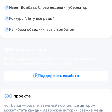
Ивент Вомбата. Слово недели - Губернатор
Конкурс "Лету все рады"
Капибара объединилась с Вомбатом
Поддержите проект
Вомбат живёт на энтузиазме и вашей поддержке —
помогите оплатить серверы и рекламу.
Поддержать вомбата
О проекте
vombat.su — развлекательный портал, где автором
может стать каждый. Авторские истории, свежие мемы,