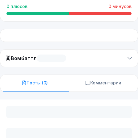
0
плюсов
0
минусов
🪲
Вомбаттл
Посты (
0
)
Комментарии