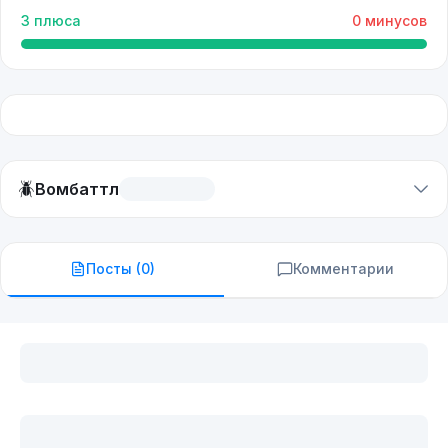
3
плюса
0
минусов
🪲
Вомбаттл
Посты (
0
)
Комментарии