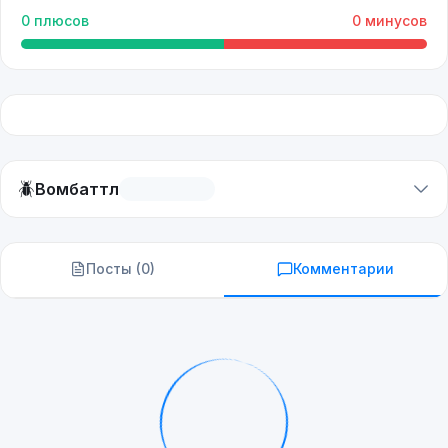
0
плюсов
0
минусов
🪲
Вомбаттл
Посты (
0
)
Комментарии