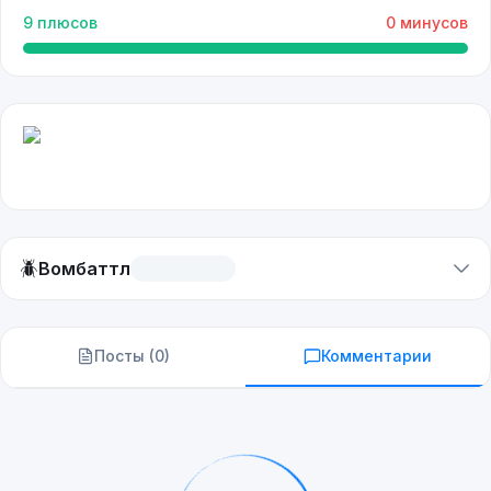
9
плюсов
0
минусов
🪲
Вомбаттл
Посты (
0
)
Комментарии