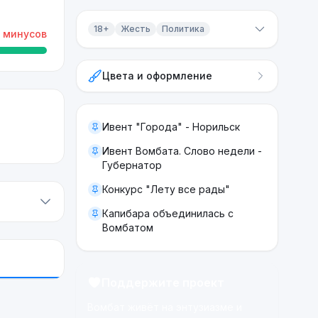
18+
Жесть
Политика
минусов
Контент 18+
Цвета и оформление
Жесть
Политика
Ивент "Города" - Норильск
Ивент Вомбата. Слово недели -
Губернатор
Конкурс "Лету все рады"
Капибара объединилась с
Вомбатом
Поддержите проект
Вомбат живёт на энтузиазме и