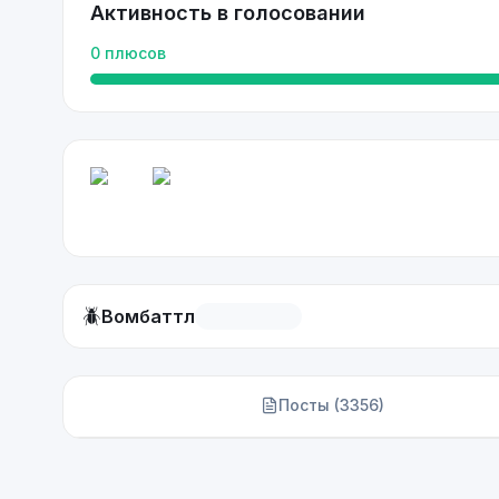
Активность в голосовании
0
плюсов
🪲
Вомбаттл
Посты (
3356
)