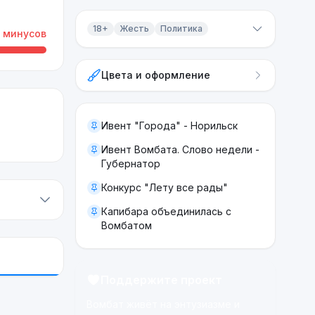
18+
Жесть
Политика
минусов
Контент 18+
Цвета и оформление
Жесть
Политика
Ивент "Города" - Норильск
Ивент Вомбата. Слово недели -
Губернатор
Конкурс "Лету все рады"
Капибара объединилась с
Вомбатом
Поддержите проект
Вомбат живёт на энтузиазме и