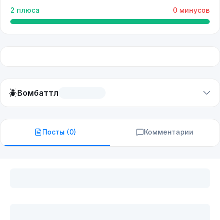
2
плюса
0
минусов
🪲
Вомбаттл
Посты (
0
)
Комментарии