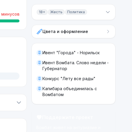
18+
Жесть
Политика
минусов
Контент 18+
Цвета и оформление
Жесть
Политика
Ивент "Города" - Норильск
Ивент Вомбата. Слово недели -
Губернатор
Конкурс "Лету все рады"
Капибара объединилась с
Вомбатом
Поддержите проект
Вомбат живёт на энтузиазме и