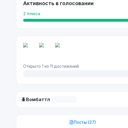
Активность в голосовании
2
плюса
Открыто
1
из
11
достижений
🪲
Вомбаттл
Посты (
27
)