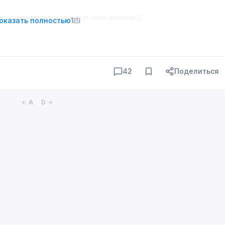
осхищения тех, кто имеет иное мнение.))
оказать полностью
1
42
Поделиться
←
A
D
→