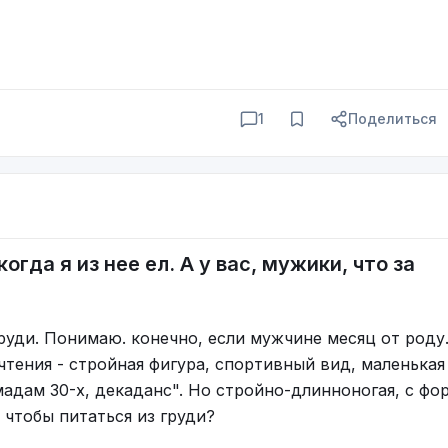
1
Поделиться
гда я из нее ел. А у вас, мужики, что за
руди. Понимаю. конечно, если мужчине месяц от роду
тения - стройная фигура, спортивный вид, маленькая 
"мадам 30-х, декаданс". Но стройно-длинноногая, с фо
, чтобы питаться из груди?