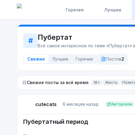
Горячее
Лучшее
Пубертат
#
Всё самое интересное по теме «
Пубертат
» 
Свежие
Лучшие
Горячие
Постов
2
Свежие посты
за всё время
18+
Жесть
Полит
cutecats
6 месяцев назад
Авторское
Пубертатный период