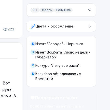
18+
Жесть
Политика
Контент 18+
Цвета и оформление
Жесть
223
Политика
Ивент "Города" - Норильск
Ивент Вомбата. Слово недели -
Губернатор
Конкурс "Лету все рады"
Капибара объединилась с
Вомбатом
. Вот
грудь.
рмами. А
Поддержите проект
Вомбат живёт на энтузиазме и