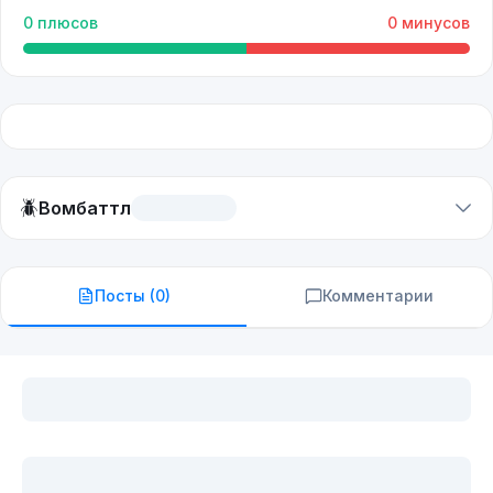
0
плюсов
0
минусов
🪲
Вомбаттл
Посты (
0
)
Комментарии