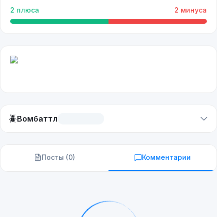
2
плюса
2
минуса
🪲
Вомбаттл
Посты (
0
)
Комментарии