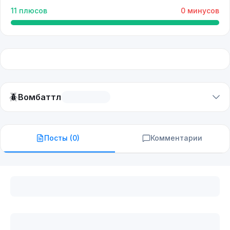
11
плюсов
0
минусов
🪲
Вомбаттл
Посты (
0
)
Комментарии