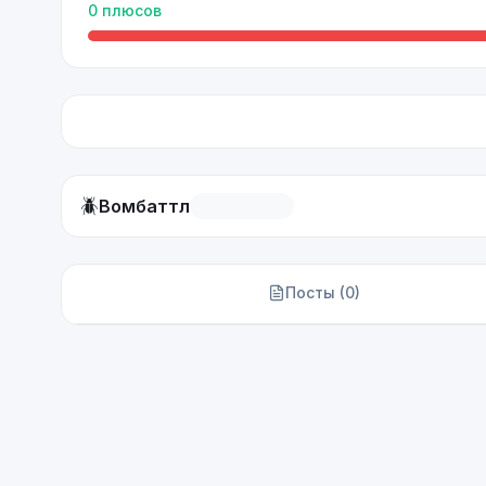
0
плюсов
🪲
Вомбаттл
Посты (
0
)