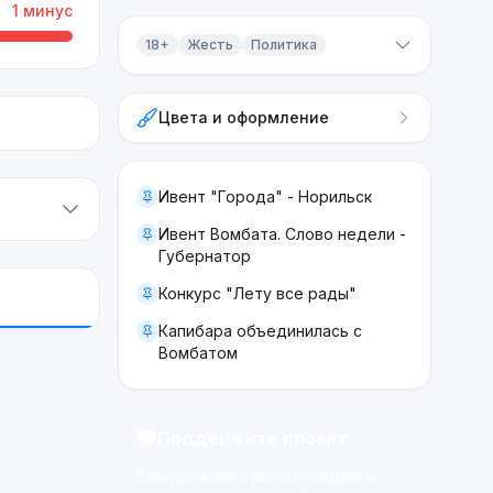
1
минус
18+
Жесть
Политика
Контент 18+
Цвета и оформление
Жесть
Политика
Ивент "Города" - Норильск
Ивент Вомбата. Слово недели -
Губернатор
Конкурс "Лету все рады"
Капибара объединилась с
Вомбатом
Поддержите проект
Вомбат живёт на энтузиазме и