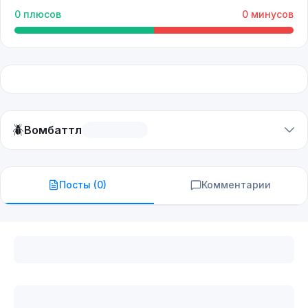
0
плюсов
0
минусов
🪲
Вомбаттл
Посты (
0
)
Комментарии