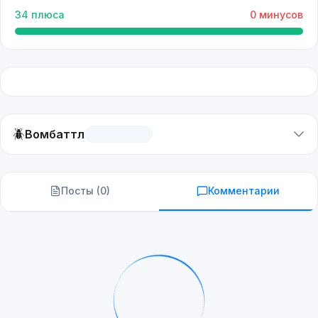
34
плюса
0
минусов
🪲
Вомбаттл
Посты (
0
)
Комментарии