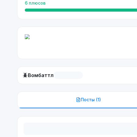
6
плюсов
🪲
Вомбаттл
Посты (
1
)