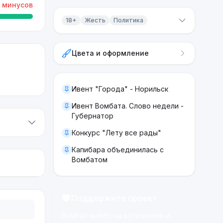
минусов
18+
Жесть
Политика
Контент 18+
Цвета и оформление
Жесть
Политика
Ивент "Города" - Норильск
Ивент Вомбата. Слово недели -
Губернатор
Конкурс "Лету все рады"
Капибара объединилась с
Вомбатом
Поддержите проект
Вомбат живёт на энтузиазме и