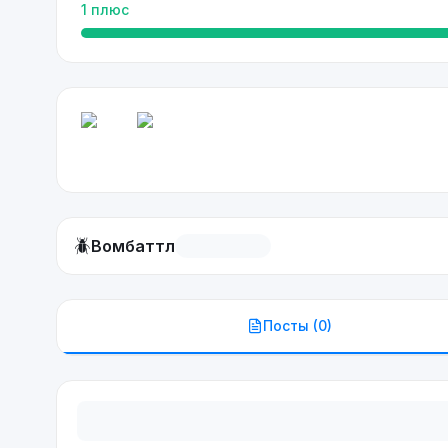
1
плюс
🪲
Вомбаттл
Посты (
0
)