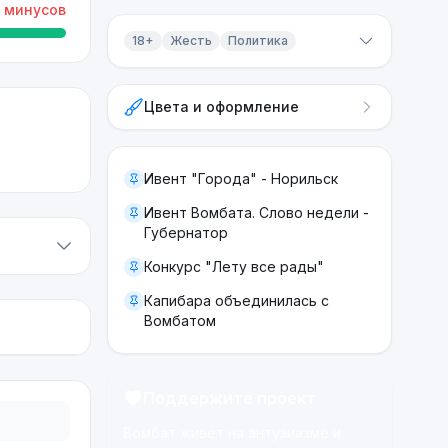
минусов
18+
Жесть
Политика
Контент 18+
Цвета и оформление
Жесть
Политика
Ивент "Города" - Норильск
Ивент Вомбата. Слово недели -
Губернатор
Конкурс "Лету все рады"
Капибара объединилась с
Вомбатом
Поддержите проект
Вомбат живёт на энтузиазме и