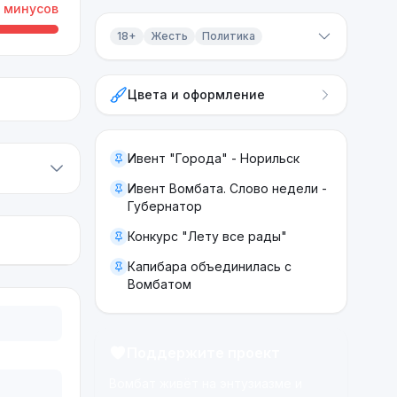
минусов
18+
Жесть
Политика
Контент 18+
Цвета и оформление
Жесть
Политика
Ивент "Города" - Норильск
Ивент Вомбата. Слово недели -
Губернатор
Конкурс "Лету все рады"
Капибара объединилась с
Вомбатом
Поддержите проект
Вомбат живёт на энтузиазме и