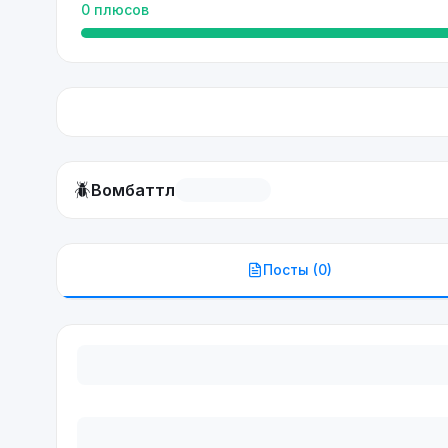
0
плюсов
🪲
Вомбаттл
Посты (
0
)