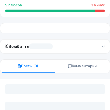
9
плюсов
1
минус
🪲
Вомбаттл
Посты (
0
)
Комментарии