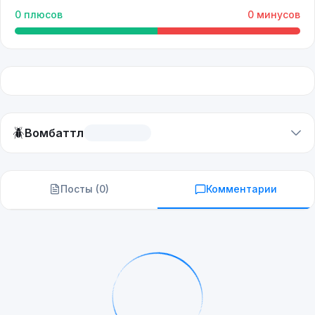
0
плюсов
0
минусов
🪲
Вомбаттл
Посты (
0
)
Комментарии