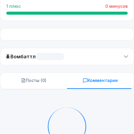
1
плюс
0
минусов
🪲
Вомбаттл
Посты (
0
)
Комментарии