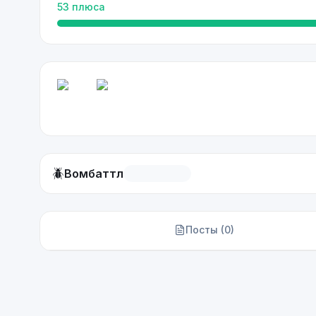
53
плюса
🪲
Вомбаттл
Посты (
0
)