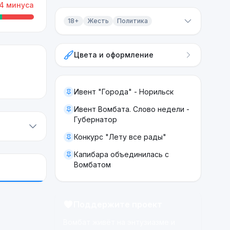
4
минуса
18+
Жесть
Политика
Контент 18+
Цвета и оформление
Жесть
Политика
Ивент "Города" - Норильск
Ивент Вомбата. Слово недели -
Губернатор
Конкурс "Лету все рады"
Капибара объединилась с
Вомбатом
Поддержите проект
Вомбат живёт на энтузиазме и