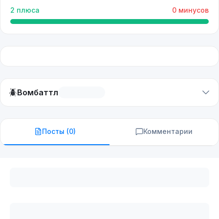
2
плюса
0
минусов
🪲
Вомбаттл
Посты (
0
)
Комментарии