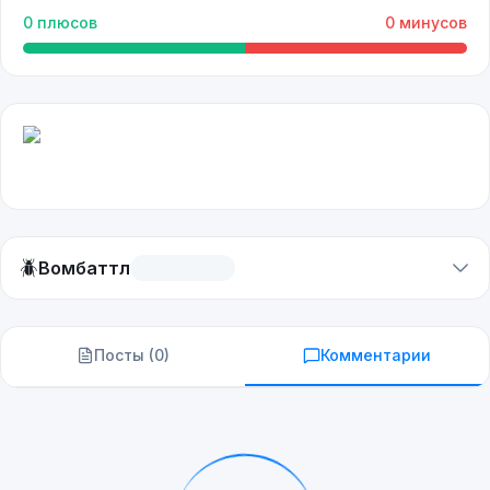
0
плюсов
0
минусов
🪲
Вомбаттл
Посты (
0
)
Комментарии