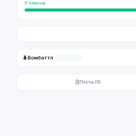
0
плюсов
🪲
Вомбаттл
Посты (
0
)