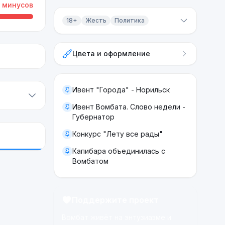
минусов
18+
Жесть
Политика
Контент 18+
Цвета и оформление
Жесть
Политика
Ивент "Города" - Норильск
Ивент Вомбата. Слово недели -
Губернатор
Конкурс "Лету все рады"
Капибара объединилась с
Вомбатом
Поддержите проект
Вомбат живёт на энтузиазме и