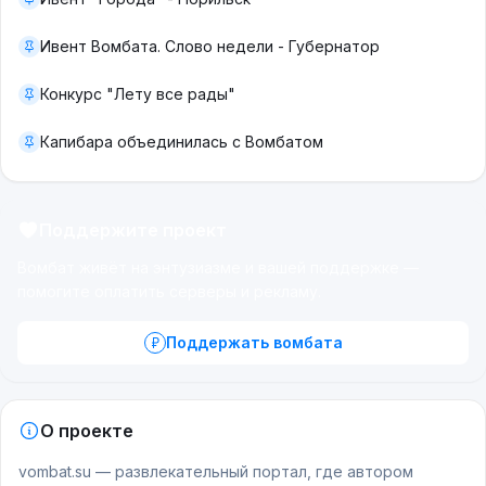
Ивент Вомбата. Слово недели - Губернатор
Конкурс "Лету все рады"
Капибара объединилась с Вомбатом
Поддержите проект
Вомбат живёт на энтузиазме и вашей поддержке —
помогите оплатить серверы и рекламу.
Поддержать вомбата
О проекте
vombat.su — развлекательный портал, где автором