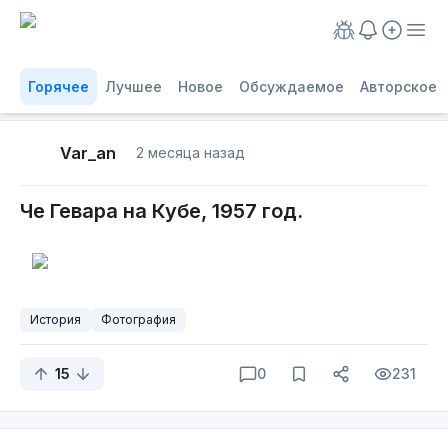
Горячее
Лучшее
Новое
Обсуждаемое
Авторское
Var_an
2 месяца назад
Чe Гевaра на Кубe, 1957 год.
История
Фотография
15
0
231