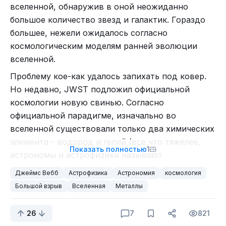
вселенной, обнаружив в оной неожиданно
большое количество звезд и галактик. Гораздо
большее, нежели ожидалось согласно
космологическим моделям ранней эволюции
вселенной.
Проблему кое-как удалось запихать под ковер.
Но недавно, JWST подложил официальной
космологии новую свинью. Согласно
официальной парадигме, изначально во
вселенной существовали только два химических
элемента - водород и гелий (все что тяжелее,
Показать полностью
1
астрономы и астрофизики называют
"металлами"), все более тяжелые элементы
Джеймс Вебб
Астрофизика
Астрономия
космология
появились уже только в ходе термоядерных
Большой взрыв
Вселенная
Металлы
реакций внутри первых звезд. И то сначала
металлов было довольно мало. Многие
26
7
821
астрономы даже предполагают, что 5