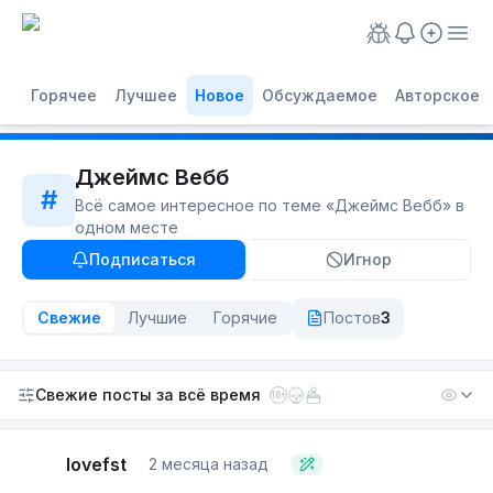
Горячее
Лучшее
Новое
Обсуждаемое
Авторское
Джеймс Вебб
#
Всё самое интересное по теме «
Джеймс Вебб
» в
одном месте
Подписаться
Игнор
Свежие
Лучшие
Горячие
Постов
3
Свежие посты
за всё время
18+
lovefst
2 месяца назад