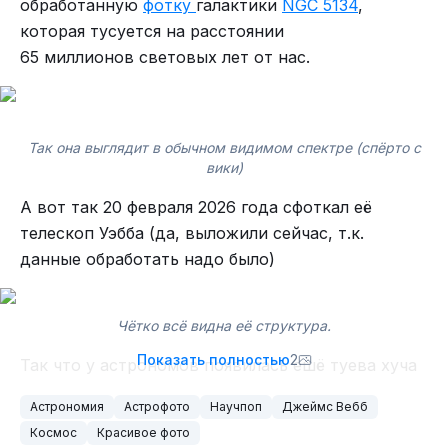
обработанную
фотку
галактики
NGC 5134
,
которая тусуется
на расстоянии
65
миллионов
световых
лет
от
нас.
Так она выглядит в обычном видимом спектре (спёрто с
вики)
А вот так
20
февраля
2026 года сфоткал её
телескоп Уэбба (да, выложили сейчас, т.к.
данные обработать надо было)
Чётко всё видна её структура.
Показать полностью
2
Так что у астрономов появилась ешё туева хуча
инфы, которую надо проанализировать. Одним
Астрономия
Астрофото
Научпоп
Джеймс Вебб
словом скучать им телескоп не даёт...
Космос
Красивое фото