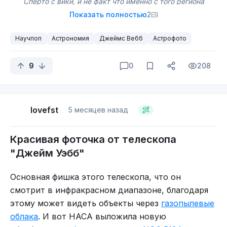
Спёрто с вики, и не факт что именно с того региона
космоса... Сорри...
Показать полностью
2
Научпоп
Астрономия
Джеймс Вебб
Астрофото
9
0
208
lovefst
5 месяцев назад
Красивая фоточка от телескопа
"Джейм Уэбб"
Основная фишка этого телескопа, что он
смотрит в инфракрасном диапазоне, благодаря
этому может видеть объекты через
газопылевые
облака
. И вот НАСА выложила новую