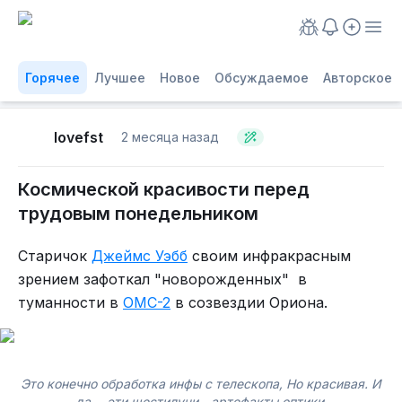
Горячее
Лучшее
Новое
Обсуждаемое
Авторское
lovefst
2 месяца назад
Космической красивости перед
трудовым понедельником
Старичок
Джеймс Уэбб
своим инфракрасным
зрением зафоткал "новорожденных" в
туманности в
OMC-2
в созвездии Ориона.
Это конечно обработка инфы с телескопа, Но красивая. И
да - эти шестилучи - артефакты оптики.