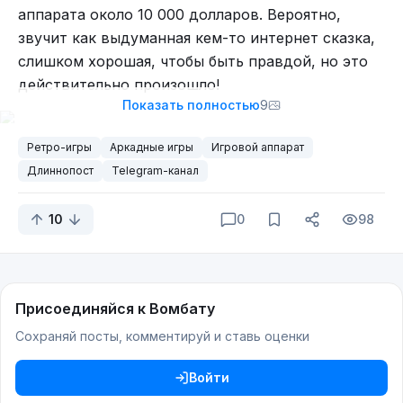
аппарата около 10 000 долларов. Вероятно,
звучит как выдуманная кем-то интернет сказка,
слишком хорошая, чтобы быть правдой, но это
действительно произошло!
Показать полностью
9
Ретро-игры
Аркадные игры
Игровой аппарат
Длиннопост
Telegram-канал
Выпущенная в 1983 году Disks of Tron была одной
из двух аркадных игр производства Midway,
10
0
98
основанных на диснеевском фильме Tron о
человеке, затянутом в видеоигру, населённую
разумным искусственным интеллектом и
крутыми мотоциклами со светящимися следами.
Присоединяйся к Вомбату
Disks of Tron была упакована в специальный
Сохраняй посты, комментируй и ставь оценки
корпус, который позволял человеку находиться
внутри него во время игры. Это давало полное
Войти
погружение в цифровой мир Tron. Являясь,