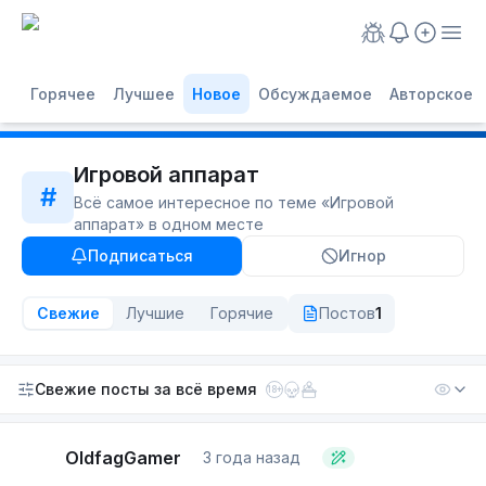
Горячее
Лучшее
Новое
Обсуждаемое
Авторское
Игровой аппарат
#
Всё самое интересное по теме «
Игровой
аппарат
» в одном месте
Подписаться
Игнор
Свежие
Лучшие
Горячие
Постов
1
Свежие посты
за всё время
18+
OldfagGamer
3 года назад