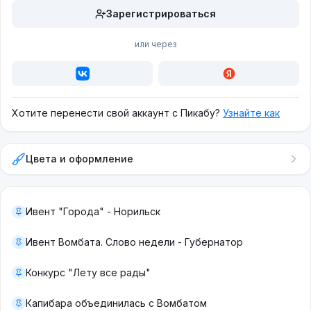
вероятно, одним из самых сложных игровых
Зарегистрироваться
аппаратов тех лет, он еще и весил более 700
фунтов (350 кг), что значительно превышает
или через
средний показатель для подобного рода машин
(200 фунтов, или 91 кг). Именно поэтому было
произведено относительно немного таких
Хотите перенести свой аккаунт с Пикабу?
Узнайте как
экземпляров, в сравнении с популярными
аркадами эпохи. И поскольку он был редким и
очень сложным технически, найти его в наши
Цвета и оформление
дни в хорошем состоянии, да ещё и работающим
– практически нереально!
Ивент "Города" - Норильск
Ивент Вомбата. Слово недели - Губернатор
Конкурс "Лету все рады"
Капибара объединилась с Вомбатом