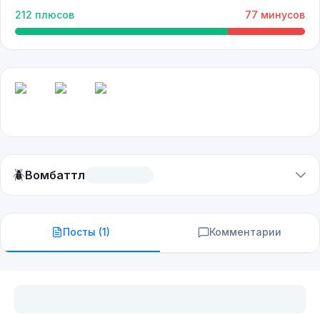
212
плюсов
77
минусов
🪲
Вомбаттл
Посты (
1
)
Комментарии